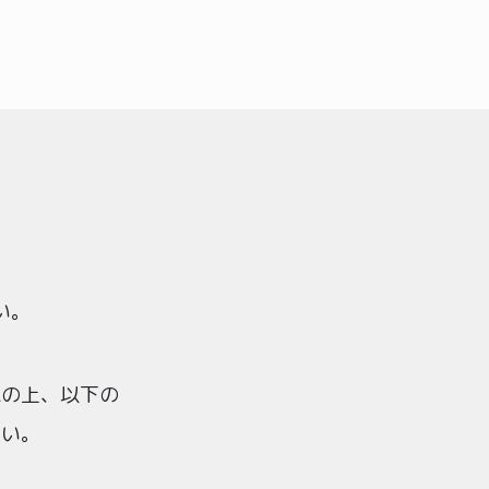
い。
認の上、以下の
さい。